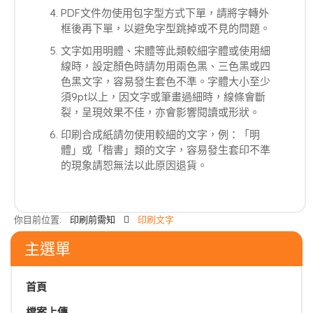
PDF文件勿使用包字型方式下單，請將字轉外
框後再下單，以避免字型跳掉或不見的問題。
文字如用明體、宋體等此類較細字體或使用細
線時，設定顏色時請勿用兩色黑、三色黑或四
色黑文字，容易發生套色不準。字體大小至少
須9pt以上，因文字或筆畫過細時，線條會斷
裂，呈現效果不佳，亦會影響閱讀或形狀。
印刷合成紙請勿使用較細的文字，例：「明
體」或「楷書」類的文字，容易發生套印不準
的現象請恕無法以此原因退貨。
你目前位置:
印刷前需知
印刷文字
主選單
首頁
檔案上傳