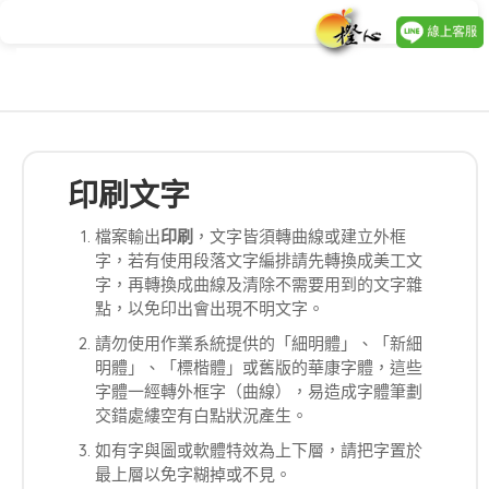
印刷文字
檔案輸出
印刷
，文字皆須轉曲線或建立外框
字，若有使用段落文字編排請先轉換成美工文
字，再轉換成曲線及清除不需要用到的文字雜
點，以免印出會出現不明文字。
請勿使用作業系統提供的「細明體」、「新細
明體」、「標楷體」或舊版的華康字體，這些
字體一經轉外框字（曲線），易造成字體筆劃
交錯處縷空有白點狀況產生。
如有字與圖或軟體特效為上下層，請把字置於
最上層以免字糊掉或不見。